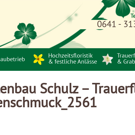
T
0641 - 31
Hochzeitsfloristik
Trauerf
aubetrieb
& festliche Anlässe
& Grab
nbau Schulz – Trauerfl
nenschmuck_2561