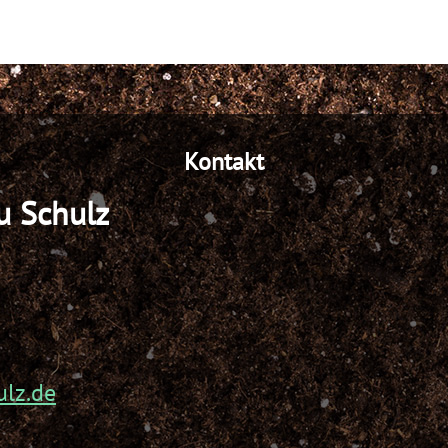
Kontakt
u Schulz
lz.de